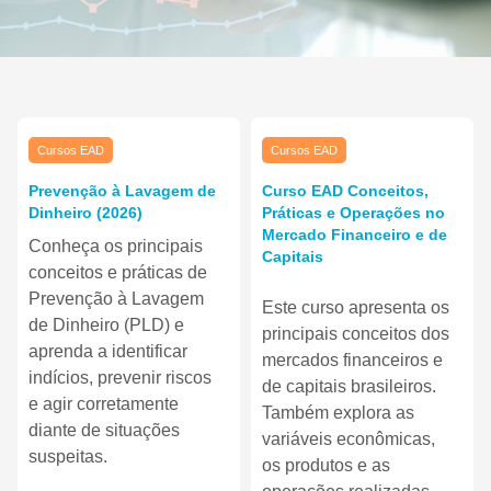
Imagem do curso" Prevenção à Lavagem de Dinheiro (2026)
Imagem do curso" Curso EAD Conce
Imagem do curso
Imagem do curso
Cursos EAD
Cursos EAD
Nome do curso
Nome do curso
Prevenção à Lavagem de
Curso EAD Conceitos,
Dinheiro (2026)
Práticas e Operações no
Mercado Financeiro e de
Texto do resumo do curso:
Conheça os principais
Capitais
conceitos e práticas de
Texto do resumo do curso:
Prevenção à Lavagem
Este curso apresenta os
de Dinheiro (PLD) e
principais conceitos dos
aprenda a identificar
mercados financeiros e
indícios, prevenir riscos
de capitais brasileiros.
e agir corretamente
Também explora as
diante de situações
variáveis econômicas,
suspeitas.
os produtos e as