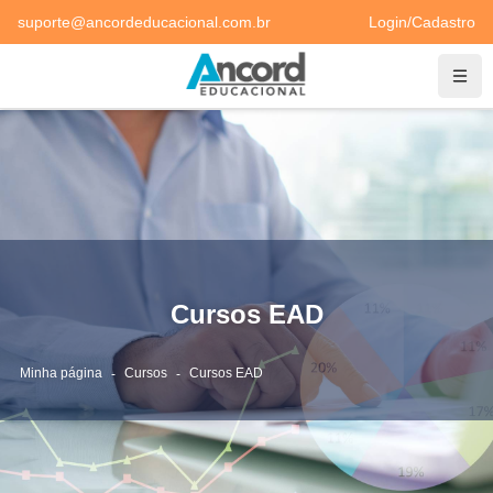
Ir para o conteúdo principal
suporte@ancordeducacional.com.br
Login/Cadastro
Nave
Cursos EAD
Minha página
Cursos
Cursos EAD