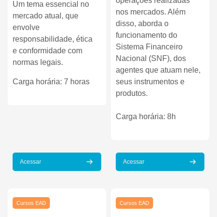
operações realizadas
Um tema essencial no
nos mercados. Além
mercado atual, que
disso, aborda o
envolve
funcionamento do
responsabilidade, ética
Sistema Financeiro
e conformidade com
Nacional (SNF), dos
normas legais.
agentes que atuam nele,
Carga horária: 7 horas
seus instrumentos e
produtos.
Carga horária: 8h
Acessar
Acessar
Imagem do curso" Curso EAD Estratégias para Investir em Ações
Imagem do curso" Curso EAD Intr
Imagem do curso
Imagem do curso
Cursos EAD
Cursos EAD