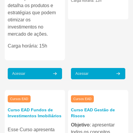
Carga horária: 12h
detalha os produtos e
estratégias que podem
otimizar os
investimentos no
mercado de ações.
Carga horária: 15h
Acessar
Acessar
Imagem do curso" Curso EAD Fundos de Investimentos Imobiliários
Imagem do curso" Curso EAD Ges
Imagem do curso
Imagem do curso
Cursos EAD
Cursos EAD
Nome do curso
Nome do curso
Curso EAD Fundos de
Curso EAD Gestão de
Investimentos Imobiliários
Riscos
Texto do resumo do curso:
Texto do resumo do curso:
Objetivo
: apresentar
Esse Curso apresenta
todos os conceitos