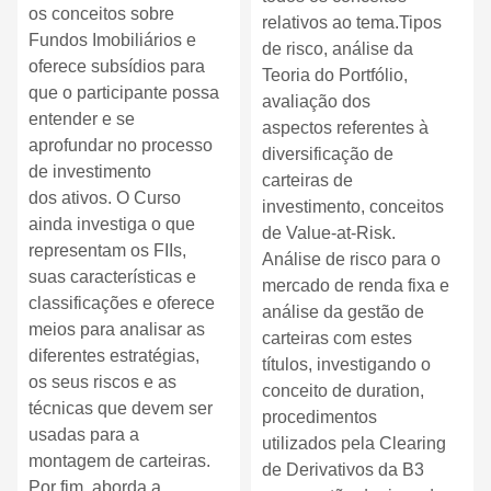
os conceitos sobre
relativos ao tema.Tipos
Fundos Imobiliários e
de risco, análise da
oferece subsídios para
Teoria do Portfólio,
que o participante possa
avaliação dos
entender e se
aspectos
referentes à
aprofundar no processo
diversificação de
de investimento
carteiras de
dos ativos. O Curso
investimento, conceitos
ainda investiga o que
de Value-at-Risk.
representam os FIIs,
A
nálise de risco para o
suas características e
mercado de renda fixa e
classificações e oferece
análise da gestão de
meios para analisar as
carteiras
com estes
diferentes estratégias,
títulos, investigando o
os seus riscos e as
conceito de duration,
técnicas que devem ser
procedimentos
usadas para a
utilizados
pela Clearing
montagem de carteiras.
de Derivativos da B3
Por fim, aborda a