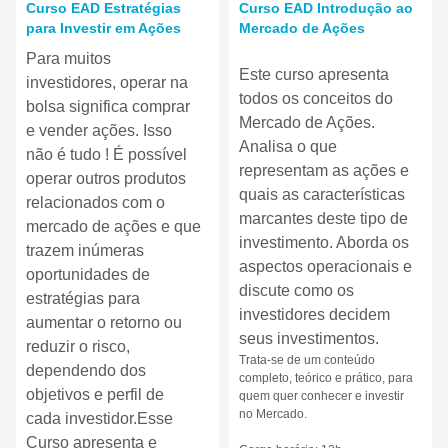
Nome do curso
Nome do curso
Curso EAD Estratégias
Curso EAD Introdução ao
para Investir em Ações
Mercado de Ações
Texto do resumo do curso:
Texto do resumo do curso:
Para muitos
Este curso apresenta
investidores, operar na
todos os conceitos do
bolsa significa comprar
Mercado de Ações.
e vender ações. Isso
Analisa o que
não é tudo ! É possível
representam as ações e
operar outros produtos
quais as características
relacionados com o
marcantes deste tipo de
mercado de ações e que
investimento. Aborda os
trazem inúmeras
aspectos operacionais e
oportunidades de
discute como os
estratégias para
investidores decidem
aumentar o retorno ou
seus investimentos.
reduzir o risco,
Trata-se de um conteúdo
dependendo dos
completo, teórico e prático, para
objetivos e perfil de
quem quer conhecer e investir
no Mercado.
cada investidor.Esse
Curso apresenta e