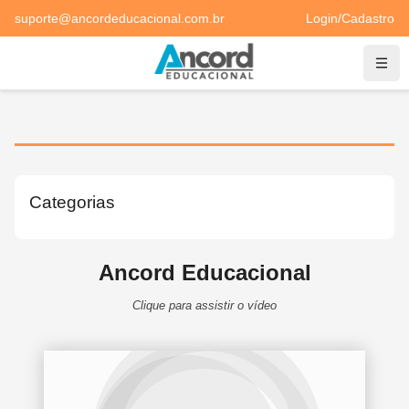
Ir para o conteúdo principal
suporte@ancordeducacional.com.br
Login/Cadastro
Nave
Categorias
Blocos
Ancord Educacional
Clique para assistir o vídeo